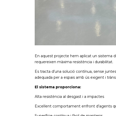
En aquest projecte hem aplicat un sistema 
requereixen màxima resistència i durabilitat.
Es tracta d’una solució contínua, sense junt
adequada per a espais amb ús exigent i trànsi
El sistema proporciona:
Alta resistència al desgast i a impactes
Excel·lent comportament enfront d’agents q
Superfície contínua i fàcil de mantenir