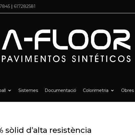
77845
|
617282581
all
Sistemes
Documentació
Colorimetria
Obres
sòlid d’alta resistència