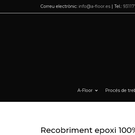
Correu electrònic:
info@a-floor.es
| Tel.:
9311
A-Floor
Procés de treb
Recobriment epoxi 100% 