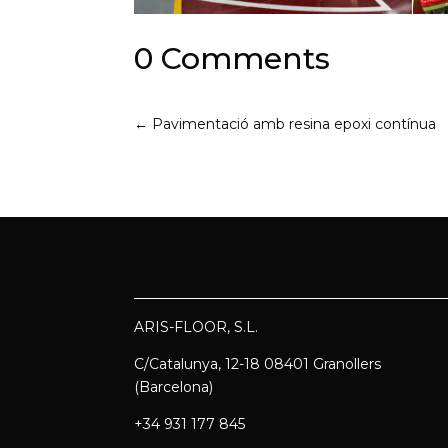
0 Comments
←
Pavimentació amb resina epoxi contínua
ARIS-FLOOR, S.L.
C/Catalunya, 12-18 08401 Granollers
(Barcelona)
+34 931 177 845