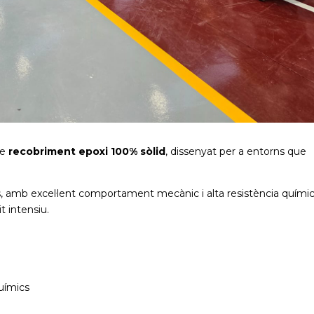
de
recobriment epoxi 100% sòlid
, dissenyat per a entorns que
es, amb excel·lent comportament mecànic i alta resistència químic
t intensiu.
uímics