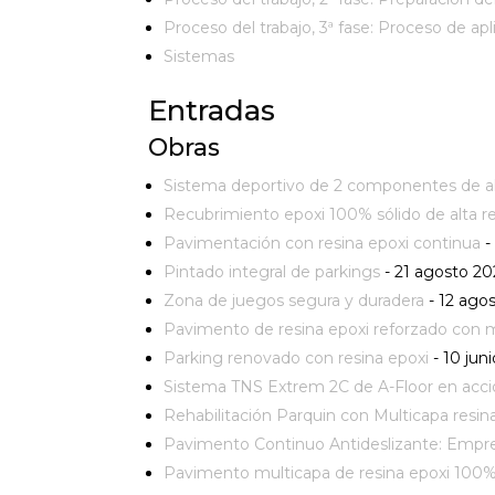
Proceso del trabajo, 3ª fase: Proceso de apl
Sistemas
Entradas
Obras
Sistema deportivo de 2 componentes de alt
Recubrimiento epoxi 100% sólido de alta re
Pavimentación con resina epoxi continua
-
Pintado integral de parkings
- 21 agosto 20
Zona de juegos segura y duradera
- 12 ago
Pavimento de resina epoxi reforzado con m
Parking renovado con resina epoxi
- 10 jun
Sistema TNS Extrem 2C de A-Floor en acc
Rehabilitación Parquin con Multicapa resin
Pavimento Continuo Antideslizante: Empre
Pavimento multicapa de resina epoxi 100%