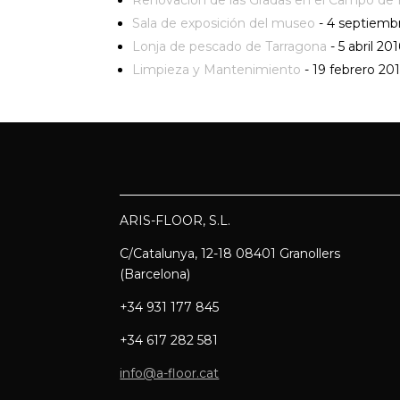
Renovación de las Gradas en el Campo de 
Sala de exposición del museo
- 4 septiemb
Lonja de pescado de Tarragona
- 5 abril 20
Limpieza y Mantenimiento
- 19 febrero 20
ARIS-FLOOR, S.L.
C/Catalunya, 12-18 08401 Granollers
(Barcelona)
+34 931 177 845
+34 617 282 581
info@a-floor.cat