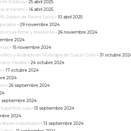
nte Estática
- 25 abril 2025
a al tránsito
- 16 abril 2025
% Sólidos de Resina Epoxi
- 10 abril 2025
mpecable
- 29 noviembre 2024
tructura firme y resistente
- 26 noviembre 2024
iembre 2024
ertas
- 15 noviembre 2024
crílico y Acabado en Multicapa de Cuarzo Color
- 31 octubre 202
etano Flexible
- 24 octubre 2024
o
- 17 octubre 2024
bre 2024
res
- 26 septiembre 2024
24
3 septiembre 2024
Superficie Lisa
- 13 septiembre 2024
embre 2024
 Naves Industriales
- 13 septiembre 2024