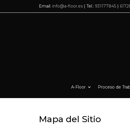
Email:
info@a-floor.es
| Tel.:
931177845
|
6172
A-Floor
Proceso de Trab
Mapa del Sitio