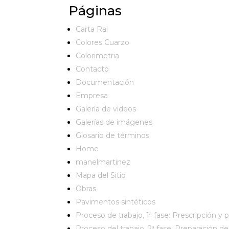
Páginas
Carta Ral
Colores Cuarzo
Colorimetria
Contacto
Documentación
Empresa
Galería de videos
Galerías de imágenes
Glosario de términos
Home
manelmartinez
Mapa del Sitio
Obras
Pavimentos sintéticos
Proceso de trabajo, 1ª fase: Prescripción y
Proceso del trabajo, 2ª fase: Preparación de