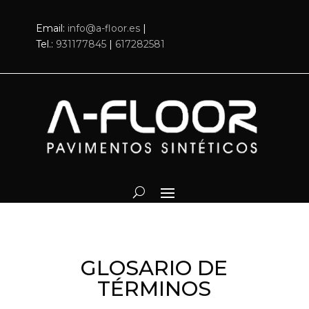
Email:
info@a-floor.es
|
Tel.:
931177845
|
617282581
GLOSARIO DE
TÉRMINOS