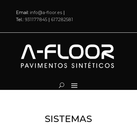
Email:
info@a-floor.es
|
Tel.:
931177845
|
617282581
SISTEMAS