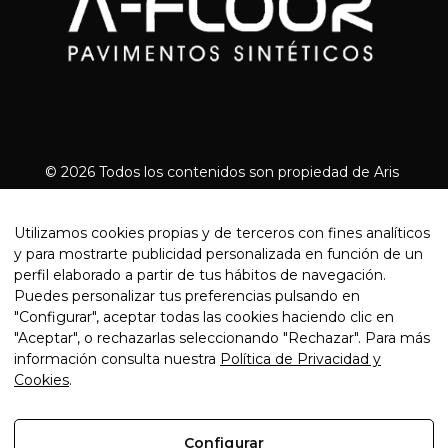
© 2026 Todos los contenidos son propiedad de Aris
Floor | Designed by
Arrova.cat
Empresas de pavimentos continuos en
Utilizamos cookies propias y de terceros con fines analíticos
Girona
|
Empresas de pavimentos continuos en
y para mostrarte publicidad personalizada en función de un
Tarragona
|
Pavimentos continuos
perfil elaborado a partir de tus hábitos de navegación.
Barcelona
|
Pavimentos de resina
Puedes personalizar tus preferencias pulsando en
Barcelona
|
Pavimentos de resina
"Configurar", aceptar todas las cookies haciendo clic en
Girona
|
Pavimentos industriales
"Aceptar", o rechazarlas seleccionando "Rechazar". Para más
Barcelona
|
Pavimentos industriales
información consulta nuestra
Política de Privacidad y
Girona
|
Pavimentos industriales Tarragona
Cookies
.
Configurar