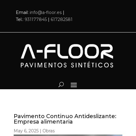
Email:
info@a-floor.es
|
Tel.:
931177845
|
617282581
Pavimento Continuo Antideslizante:
Empresa alimentaria
May 6, 2025
|
Obras