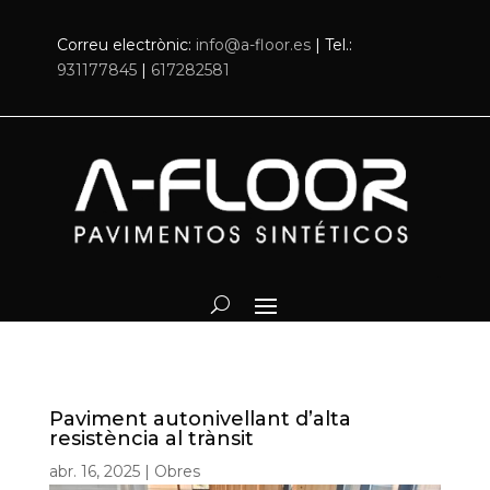
Correu electrònic:
info@a-floor.es
| Tel.:
931177845
|
617282581
Paviment autonivellant d’alta
resistència al trànsit
abr. 16, 2025
|
Obres